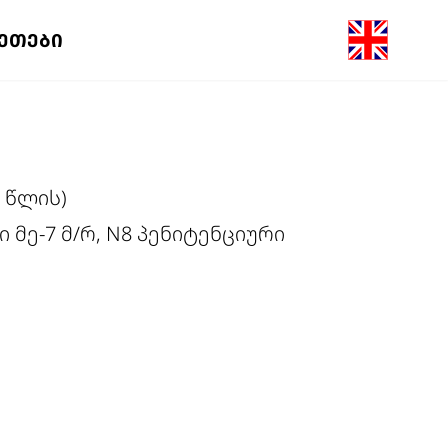
ᲖᲔᲗᲔᲑᲘ
0 წლის)
 მე-7 მ/რ, N8 პენიტენციური