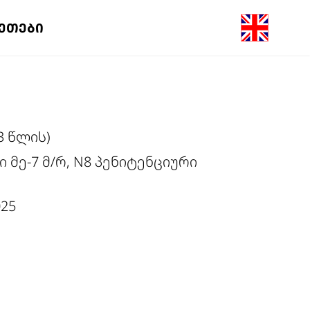
ᲖᲔᲗᲔᲑᲘ
43 წლის)
 მე-7 მ/რ, N8 პენიტენციური
25